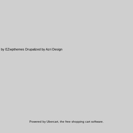
d by
EZwpthemes
Drupalized by
Azri Design
Powered by Ubercart, the
free shopping cart software
.