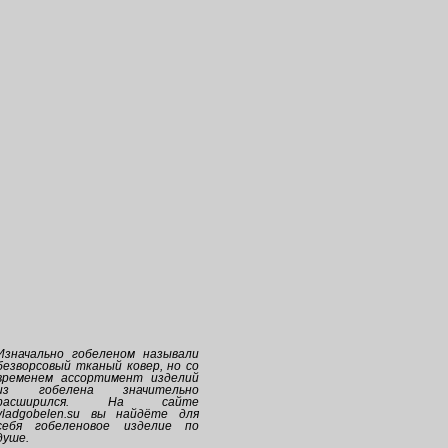
Изначально
гобеленом
называли
безворсовый тканый ковер, но со
временем ассортимент изделий
из
гобелена
значительно
расширился. На сайте
vladgobelen.su
вы найдёте для
себя
гобеленовое
изделие по
душе.