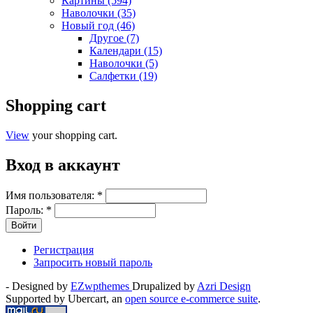
Картины (594)
Наволочки (35)
Новый год (46)
Другое (7)
Календари (15)
Наволочки (5)
Салфетки (19)
Shopping cart
View
your shopping cart.
Вход в аккаунт
Имя пользователя:
*
Пароль:
*
Регистрация
Запросить новый пароль
- Designed by
EZwpthemes
Drupalized by
Azri Design
Supported by Ubercart, an
open source e-commerce suite
.