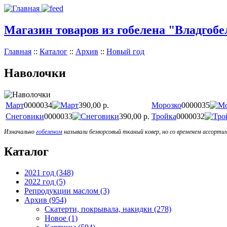
Магазин товаров из гобелена "Владгобе
Главная
::
Каталог
::
Архив
::
Новый год
Наволочки
Март
0000034
390,00 р.
Морозко
0000035
Снеговики
0000033
390,00 р.
Тройка
0000032
Изначально
гобеленом
называли безворсовый тканый ковер, но со временем ассорти
Каталог
2021 год (348)
2022 год (5)
Репродукции маслом (3)
Архив (954)
Скатерти, покрывала, накидки (278)
Новое (1)