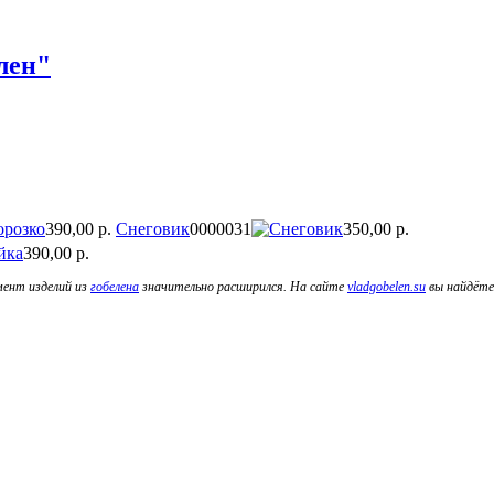
лен"
390,00 р.
Снеговик
0000031
350,00 р.
390,00 р.
мент изделий из
гобелена
значительно расширился. На сайте
vladgobelen.su
вы найдёте