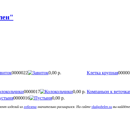
лен"
авиток
0000022
0,00 р.
Клетка крупная
00000
олокольчики
0000017
0,00 р.
Компаньон к веточка
устыня
0000016
0,00 р.
мент изделий из
гобелена
значительно расширился. На сайте
vladgobelen.su
вы найдёте