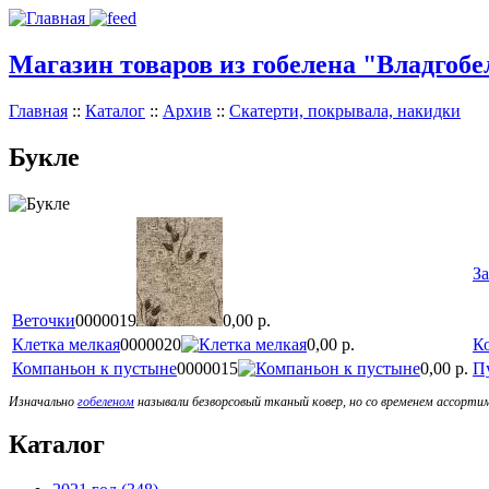
Магазин товаров из гобелена "Владгобе
Главная
::
Каталог
::
Архив
::
Скатерти, покрывала, накидки
Букле
З
Веточки
0000019
0,00 р.
Клетка мелкая
0000020
0,00 р.
К
Компаньон к пустыне
0000015
0,00 р.
П
Изначально
гобеленом
называли безворсовый тканый ковер, но со временем ассорти
Каталог